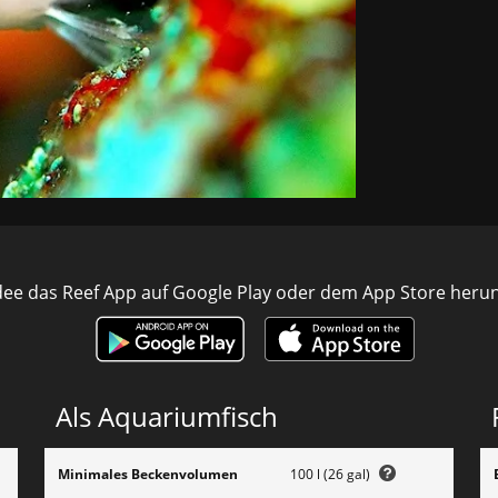
ee das Reef App auf Google Play oder dem App Store heru
Als Aquariumfisch
Minimales Beckenvolumen
100 l (26 gal)