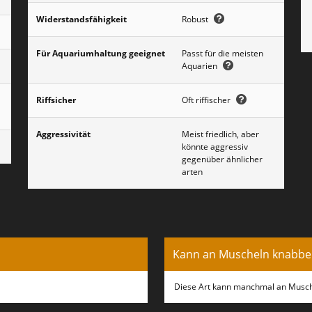
Widerstandsfähigkeit
Robust
Für Aquariumhaltung geeignet
Passt für die meisten
Aquarien
Riffsicher
Oft riffischer
Aggressivität
Meist friedlich, aber
könnte aggressiv
gegenüber ähnlicher
arten
Kann an Muscheln knabbe
Diese Art kann manchmal an Musche