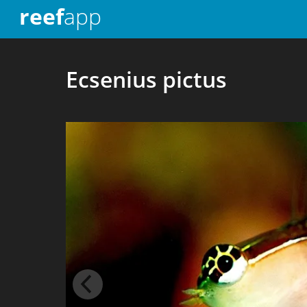
reef
app
Ecsenius pictus