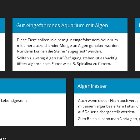
Gut eingefahrenes Aquarium mit Algen
Diese Tiere sollten in einem gut eingefahrenem Aquarium
mit einer ausreichender Menge an Algen gehalten werden.
Nur dann können die Steine "abgegrast" werden.
Sollten zu wenig Algen zur Verfügung stehen ist es wichtig
öfters algenreiches Futter wie z.B. Spirulina zu füttern.
Algenfresser
n Lebendgestein.
Auch wenn dieser Fisch auch verschi
mit einem algenbasiertem Futter u
auf Dauer sichergestellt werden.
Zum Beispiel kann man Norialgen, pf
en