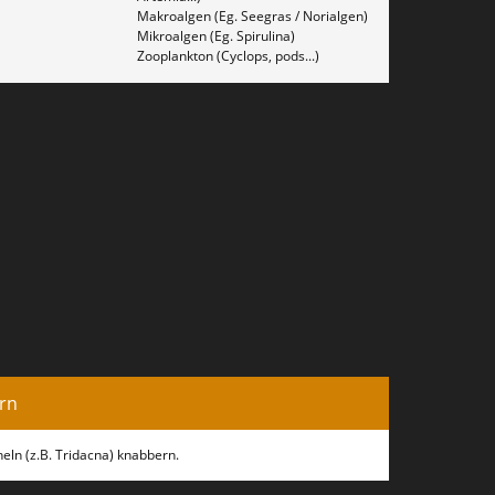
Makroalgen (Eg. Seegras / Norialgen)
Mikroalgen (Eg. Spirulina)
Zooplankton (Cyclops, pods...)
rn
ln (z.B. Tridacna) knabbern.