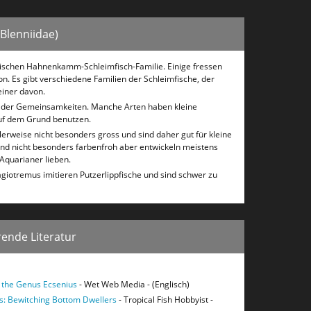
Blenniidae)
 Fischen Hahnenkamm-Schleimfisch-Familie. Einige fressen
. Es gibt verschiedene Familien der Schleimfische, der
iner davon.
er der Gemeinsamkeiten. Manche Arten haben kleine
uf dem Grund benutzen.
rweise nicht besonders gross und sind daher gut für kleine
ind nicht besonders farbenfroh aber entwickeln meistens
e Aquarianer lieben.
agiotremus imitieren Putzerlippfische und sind schwer zu
ende Literatur
 the Genus Ecsenius
- Wet Web Media - (Englisch)
: Bewitching Bottom Dwellers
- Tropical Fish Hobbyist -