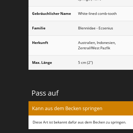
Gebräuchlicher Name
White-lined comb-tooth
Familie
Blenniidae - Ecsenius
Herkunft
Australien, Indonesien,
Zentral/West Pazfik
Max. Länge
5 cm (2")
Pass auf
Kann aus dem Becken springen
Diese Art ist bekannt dafür aus dem Becken zu springen.