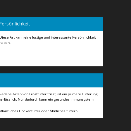
Persönlichkeit
Diese Art kann eine lustige und interessante Persönllichkeit
haben.
edene Arten von Frostfutter frisst, ist ein primäre Fütterung
nerlässlich. Nur dadurch kann ein gesundes Immunsystem
lanzliches Flockenfutter oder Ähnliches füttern.