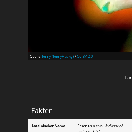
Quelle:
Jenny (JennyHuang)
/
CC BY 2.0
Lad
Fakten
Lateinischer Name
Ecsenius pictus
- McKinney &
Springer, 1976