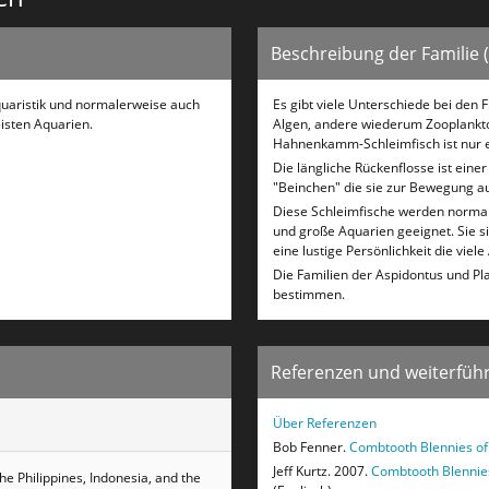
Beschreibung der Familie (
quaristik und normalerweise auch
Es gibt viele Unterschiede bei den
eisten Aquarien.
Algen, andere wiederum Zooplankton
Hahnenkamm-Schleimfisch ist nur e
Die längliche Rückenflosse ist ein
"Beinchen" die sie zur Bewegung a
Diese Schleimfische werden normale
und große Aquarien geeignet. Sie s
eine lustige Persönlichkeit die viel
Die Familien der Aspidontus und Pl
bestimmen.
Referenzen und weiterführ
Über Referenzen
Bob Fenner.
Combtooth Blennies of
Jeff Kurtz. 2007.
Combtooth Blennies
he Philippines, Indonesia, and the