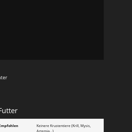
nter
Futter
Empfohlen
Keinere Krustentiere (Krill, Mysis,
Artemia...)