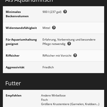
Minimales
900 l (237 gal)
Beckenvolumen
Widerstandsfähigkeit
Mittel
Für Aquariumhaltung
Erfahrung, Vorbereitung und besondere
geeignet
Pflege notwendig
Riffsicher
Riffsicher mit Vorsicht
Aggressivität
Friedlich
Futter
Empfohlen
Andere Wirbellose
Fisch
Größere Krustentiere (Garnelen, Krabben...)