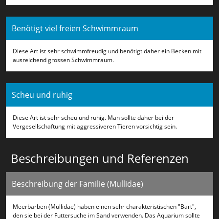
Benötigt viel freien Schwimmraum
Diese Art ist sehr schwimmfreudig und benötigt daher ein Becken mit
ausreichend grossen Schwimmraum.
Scheu und ruhig
Diese Art ist sehr scheu und ruhig. Man sollte daher bei der
Vergesellschaftung mit aggressiveren Tieren vorsichtig sein.
Beschreibungen und Referenzen
Beschreibung der Familie (Mullidae)
Meerbarben (Mullidae) haben einen sehr charakteristischen "Bart",
den sie bei der Futtersuche im Sand verwenden. Das Aquarium sollte