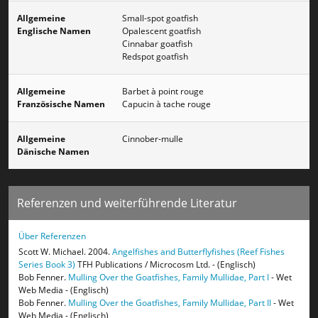
Allgemeine
Small-spot goatfish
Englische Namen
Opalescent goatfish
Cinnabar goatfish
Redspot goatfish
Allgemeine
Barbet à point rouge
Französische Namen
Capucin à tache rouge
Allgemeine
Cinnober-mulle
Dänische Namen
Referenzen und weiterführende Literatur
Über Referenzen
Scott W. Michael. 2004.
Angelfishes and Butterflyfishes (Reef Fishes
Series Book 3)
TFH Publications / Microcosm Ltd. - (Englisch)
Bob Fenner.
Mulling Over the Goatfishes, Family Mullidae, Part I
- Wet
Web Media - (Englisch)
Bob Fenner.
Mulling Over the Goatfishes, Family Mullidae, Part II
- Wet
Web Media - (Englisch)