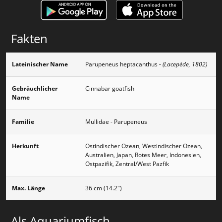
Fakten
Lateinischer Name
Parupeneus heptacanthus
- (Lacepède, 1802)
Gebräuchlicher
Cinnabar goatfish
Name
Familie
Mullidae - Parupeneus
Herkunft
Ostindischer Ozean, Westindischer Ozean,
Australien, Japan, Rotes Meer, Indonesien,
Ostpazifik, Zentral/West Pazfik
Max. Länge
36 cm (14.2")
Als Aquariumfisch