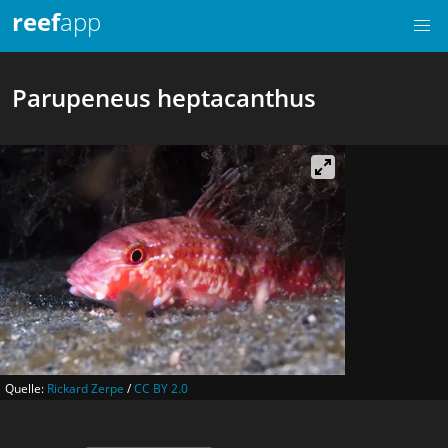
reef
app
Parupeneus heptacanthus
Quelle:
Rickard Zerpe
/
CC BY 2.0