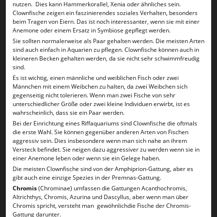
nutzen. Dies kann Hammerkorallel, Xenia oder ähnliches sein.
Clownfische zeigen ein faszinierendes soziales Verhalten, besonders
beim Tragen von Eiern. Das ist noch interessanter, wenn sie mit einer
Anemone oder einem Ersatz in Symbiose gepflegt werden.
Sie sollten normalerweise als Paar gehalten werden. Die meisten Arten
sind auch einfach in Aquarien zu pflegen. Clownfische können auch in
kleineren Becken gehalten werden, da sie nicht sehr schwimmfreudig
sind.
Es ist wichtig, einen männliche und weiblichen Fisch oder zwei
Männchen mit einem Weibchen zu halten, da zwei Weibchen sich
gegenseitig nicht tolerieren. Wenn man zwei Fische von sehr
unterschiedlicher Größe oder zwei kleine Individuen erwirbt, ist es
wahrscheinlich, dass sie ein Paar werden.
Bei der Einrichtung eines Riffaquariums sind Clownfische die oftmals
die erste Wahl. Sie können gegenüber anderen Arten von Fischen
aggressiv sein. Dies insbesondere wenn man sich nahe an ihrem
Versteck befindet. Sie neigen dazu aggressiver zu werden wenn sie in
einer Anemone leben oder wenn sie ein Gelege haben.
Die meisten Clownfische sind von der Amphiprion-Gattung, aber es
gibt auch eine einzige Spezies in der Premnas-Gattung.
Chromis
(Chrominae) umfassen die Gattungen Acanthochromis,
Altrichthys, Chromis, Azurina und Dascyllus, aber wenn man über
Chromis spricht, versteht man gewöhnlichdie Fische der Chromis-
Gattung darunter.