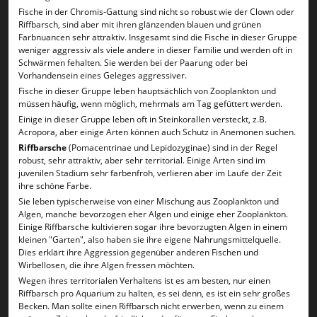
Fische in der Chromis-Gattung sind nicht so robust wie der Clown oder
Riffbarsch, sind aber mit ihren glänzenden blauen und grünen
Farbnuancen sehr attraktiv. Insgesamt sind die Fische in dieser Gruppe
weniger aggressiv als viele andere in dieser Familie und werden oft in
Schwärmen fehalten. Sie werden bei der Paarung oder bei
Vorhandensein eines Geleges aggressiver.
Fische in dieser Gruppe leben hauptsächlich von Zooplankton und
müssen häufig, wenn möglich, mehrmals am Tag gefüttert werden.
Einige in dieser Gruppe leben oft in Steinkorallen versteckt, z.B.
Acropora, aber einige Arten können auch Schutz in Anemonen suchen.
Riffbarsche
(Pomacentrinae und Lepidozyginae) sind in der Regel
robust, sehr attraktiv, aber sehr territorial. Einige Arten sind im
juvenilen Stadium sehr farbenfroh, verlieren aber im Laufe der Zeit
ihre schöne Farbe.
Sie leben typischerweise von einer Mischung aus Zooplankton und
Algen, manche bevorzogen eher Algen und einige eher Zooplankton.
Einige Riffbarsche kultivieren sogar ihre bevorzugten Algen in einem
kleinen "Garten", also haben sie ihre eigene Nahrungsmittelquelle.
Dies erklärt ihre Aggression gegenüber anderen Fischen und
Wirbellosen, die ihre Algen fressen möchten.
Wegen ihres territorialen Verhaltens ist es am besten, nur einen
Riffbarsch pro Aquarium zu halten, es sei denn, es ist ein sehr großes
Becken. Man sollte einen Riffbarsch nicht erwerben, wenn zu einem