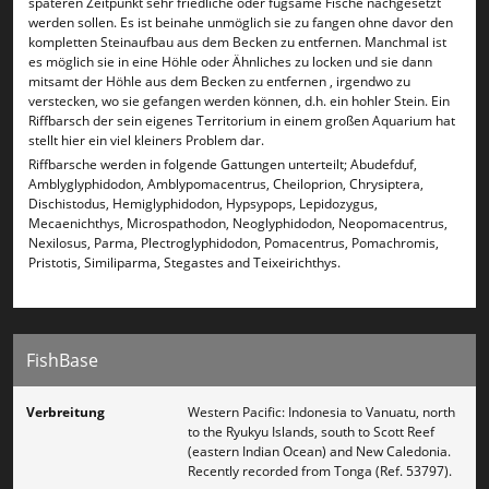
späteren Zeitpunkt sehr friedliche oder fügsame Fische nachgesetzt
werden sollen. Es ist beinahe unmöglich sie zu fangen ohne davor den
kompletten Steinaufbau aus dem Becken zu entfernen. Manchmal ist
es möglich sie in eine Höhle oder Ähnliches zu locken und sie dann
mitsamt der Höhle aus dem Becken zu entfernen , irgendwo zu
verstecken, wo sie gefangen werden können, d.h. ein hohler Stein. Ein
Riffbarsch der sein eigenes Territorium in einem großen Aquarium hat
stellt hier ein viel kleiners Problem dar.
Riffbarsche werden in folgende Gattungen unterteilt; Abudefduf,
Amblyglyphidodon, Amblypomacentrus, Cheiloprion, Chrysiptera,
Dischistodus, Hemiglyphidodon, Hypsypops, Lepidozygus,
Mecaenichthys, Microspathodon, Neoglyphidodon, Neopomacentrus,
Nexilosus, Parma, Plectroglyphidodon, Pomacentrus, Pomachromis,
Pristotis, Similiparma, Stegastes and Teixeirichthys.
FishBase
Verbreitung
Western Pacific: Indonesia to Vanuatu, north
to the Ryukyu Islands, south to Scott Reef
(eastern Indian Ocean) and New Caledonia.
Recently recorded from Tonga (Ref. 53797).