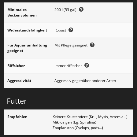
Minimales
200 l (53 gal)
Beckenvolumen
Widerstandsfähigkeit
Robust
Für Aquariumhaltung
Mit Pflege geeignet
geeignet
Riffsicher
Immer riffischer
Aggressivität
Aggressiv gegenüber anderer Arten
Futter
Empfohlen
Keinere Krustentiere (Krill, Mysis, Artemia...)
Mikroalgen (Eg. Spirulina)
Zooplankton (Cyclops, pods...)