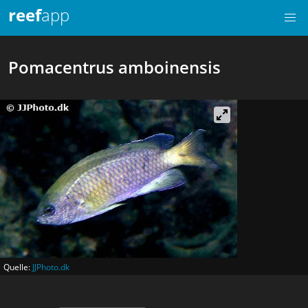
reef
app
Pomacentrus amboinensis
Quelle:
JJPhoto.dk