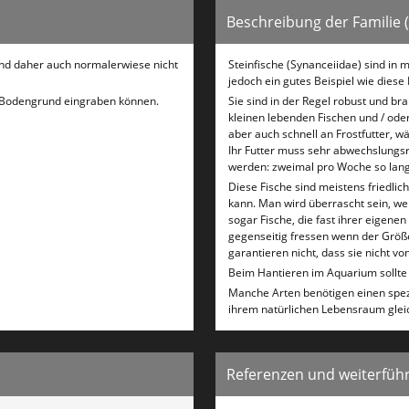
Beschreibung der Familie 
sind daher auch normalerwiese nicht
Steinfische (Synanceiidae) sind in 
jedoch ein gutes Beispiel wie diese
en Bodengrund eingraben können.
Sie sind in der Regel robust und b
kleinen lebenden Fischen und / od
aber auch schnell an Frostfutter, w
Ihr Futter muss sehr abwechslungsre
werden: zweimal pro Woche so lange 
Diese Fische sind meistens friedlic
kann. Man wird überrascht sein, we
sogar Fische, die fast ihrer eigene
gegenseitig fressen wenn der Größe
garantieren nicht, dass sie nicht 
Beim Hantieren im Aquarium sollte m
Manche Arten benötigen einen spez
ihrem natürlichen Lebensraum gleic
Referenzen und weiterführ