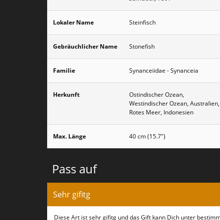
Lokaler Name
Steinfisch
Gebräuchlicher Name
Stonefish
Familie
Synanceiidae - Synanceia
Herkunft
Ostindischer Ozean,
Westindischer Ozean, Australien,
Rotes Meer, Indonesien
Max. Länge
40 cm (15.7")
Pass auf
Sehr gifitg
Diese Art ist sehr gifitg und das Gift kann Dich unter besti