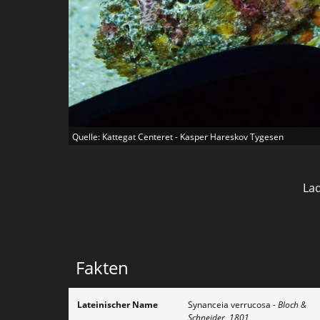
Quelle: Kattegat Centeret - Kasper Hareskov Tygesen
Lad
Fakten
Lateinischer Name
Synanceia verrucosa
- Bloch &
Schneider, 1801