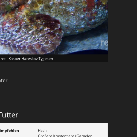
eret - Kasper Hareskov Tygesen
nter
Futter
Empfohlen
Fisch
Größere Krustentiere (Garnelen,