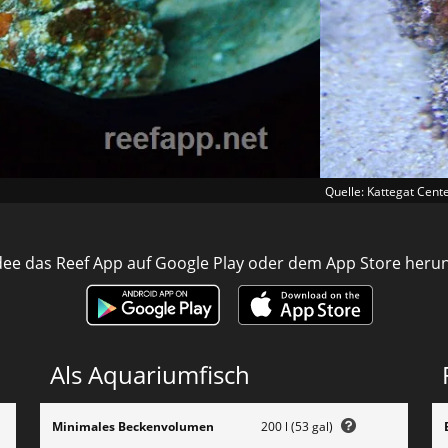
Quelle: Kattegat Cent
ee das Reef App auf Google Play oder dem App Store heru
Als Aquariumfisch
Minimales Beckenvolumen
200 l (53 gal)