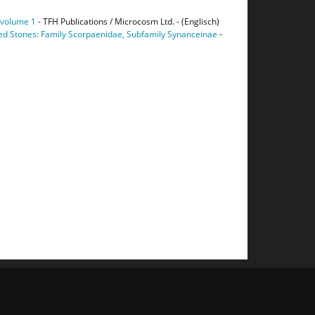
 volume 1
- TFH Publications / Microcosm Ltd. - (Englisch)
led Stones: Family Scorpaenidae, Subfamily Synanceinae
-