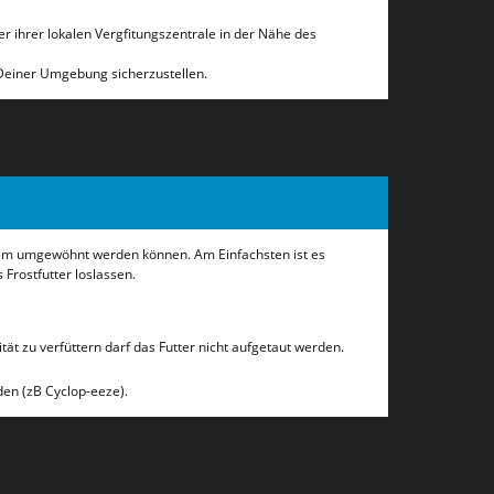
er ihrer lokalen Vergfitungszentrale in der Nähe des
Deiner Umgebung sicherzustellen.
gsam umgewöhnt werden können. Am Einfachsten ist es
Frostfutter loslassen.
ät zu verfüttern darf das Futter nicht aufgetaut werden.
den (zB Cyclop-eeze).