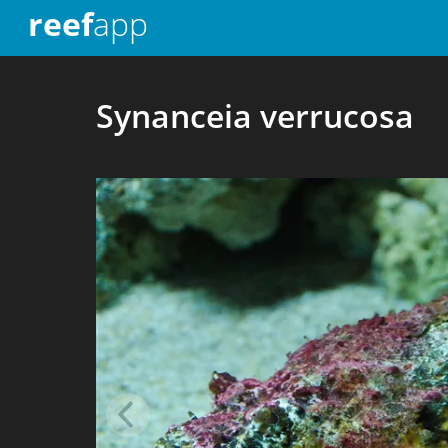
reef
app
Synanceia verrucosa