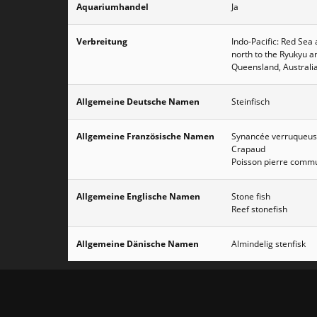
Aquariumhandel
Ja
Verbreitung
Indo-Pacific: Red Sea 
north to the Ryukyu a
Queensland, Australia
Allgemeine Deutsche Namen
Steinfisch
Allgemeine Französische Namen
Synancée verruqueu
Crapaud
Poisson pierre comm
Allgemeine Englische Namen
Stone fish
Reef stonefish
Allgemeine Dänische Namen
Almindelig stenfisk