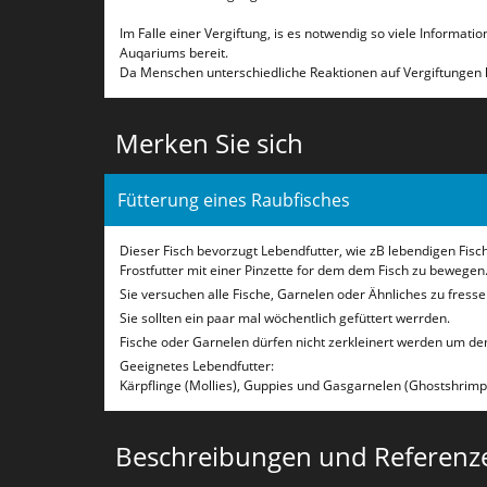
Im Falle einer Vergiftung, is es notwendig so viele Informat
Auqariums bereit.
Da Menschen unterschiedliche Reaktionen auf Vergiftungen
Merken Sie sich
Fütterung eines Raubfisches
Dieser Fisch bevorzugt Lebendfutter, wie zB lebendigen Fi
Frostfutter mit einer Pinzette for dem dem Fisch zu bewegen
Sie versuchen alle Fische, Garnelen oder Ähnliches zu fress
Sie sollten ein paar mal wöchentlich gefüttert werrden.
Fische oder Garnelen dürfen nicht zerkleinert werden um dem
Geeignetes Lebendfutter:
Kärpflinge (Mollies), Guppies und Gasgarnelen (Ghostshrimp)
Beschreibungen und Referenz