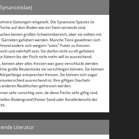
(Synanceiidae)
mehrere Gattungen eingeteilt. Die Synanceia-Spezies ist
 Fische auf dem Boden wie ein Stein versteckt sind.
rauchen keinen großen Schwimmbereich, aber sie sollten mit
er Garnelen gefüttert werden. Manche Tiere gewöhnen sich
ährend andere sich weigern "totes" Futter zu fressen.
ich und nahrhaft sein. Sie dürfen nicht zu oft gefüttert
füttern bis der Fisch nicht mehr will ist ausreichend.
h, können aber alles fressen was ganz verschluckt werden
lche große Beutestücke sie verschlingen können. Sie können
n Körperlänge entsprechen fressen. Sie können sich sogar
nunterschied ausreichend ist. Ihre giftigen Stacheln
von anderen Raubfischen gefressen werden.
an sehr vorsichtig sein, da diese Fische sehr giftig sind.
iellen Bodengrund (Feiner Sand oder Korallenbruch) der
ht.
ende Literatur