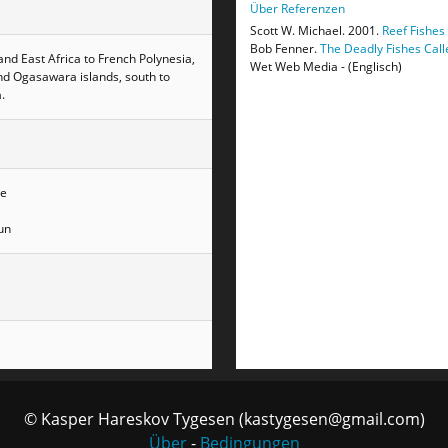
Über Referenzen
Scott W. Michael. 2001.
Reef Fishes
Bob Fenner.
The Deadly Fishes Cal
and East Africa to French Polynesia,
Wet Web Media - (Englisch)
nd Ogasawara islands, south to
.
se
un
© Kasper Hareskov Tygesen (kastygesen@gmail.com)
Über
-
Bedingungen