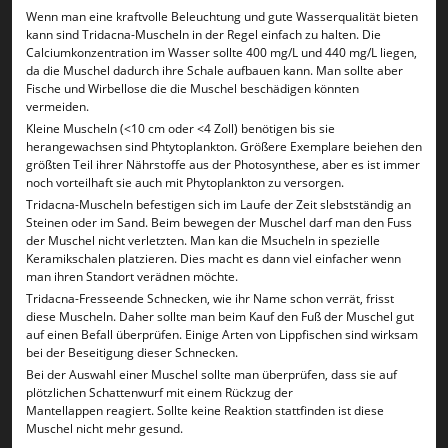
Wenn man eine kraftvolle Beleuchtung und gute Wasserqualität bieten
kann sind Tridacna-Muscheln in der Regel einfach zu halten. Die
Calciumkonzentration im Wasser sollte 400 mg/L und 440 mg/L liegen,
da die Muschel dadurch ihre Schale aufbauen kann. Man sollte aber
Fische und Wirbellose die die Muschel beschädigen könnten
vermeiden.
Kleine Muscheln (<10 cm oder <4 Zoll) benötigen bis sie
herangewachsen sind Phtytoplankton. Größere Exemplare beiehen den
größten Teil ihrer Nährstoffe aus der Photosynthese, aber es ist immer
noch vorteilhaft sie auch mit Phytoplankton zu versorgen.
Tridacna-Muscheln befestigen sich im Laufe der Zeit slebstständig an
Steinen oder im Sand. Beim bewegen der Muschel darf man den Fuss
der Muschel nicht verletzten. Man kan die Msucheln in spezielle
Keramikschalen platzieren. Dies macht es dann viel einfacher wenn
man ihren Standort verädnen möchte.
Tridacna-Fresseende Schnecken, wie ihr Name schon verrät, frisst
diese Muscheln. Daher sollte man beim Kauf den Fuß der Muschel gut
auf einen Befall überprüfen. Einige Arten von Lippfischen sind wirksam
bei der Beseitigung dieser Schnecken.
Bei der Auswahl einer Muschel sollte man überprüfen, dass sie auf
plötzlichen Schattenwurf mit einem Rückzug der
Mantellappen reagiert. Sollte keine Reaktion stattfinden ist diese
Muschel nicht mehr gesund.