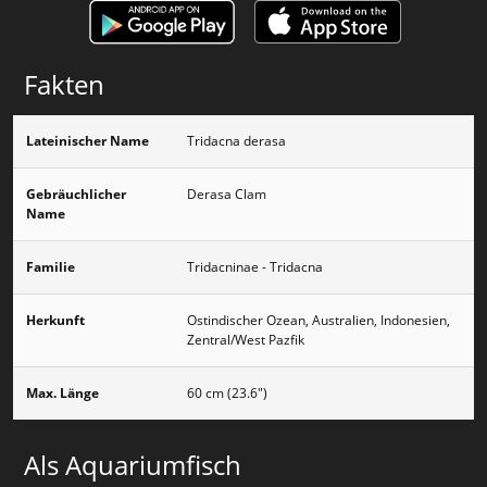
Fakten
Lateinischer Name
Tridacna derasa
Gebräuchlicher
Derasa Clam
Name
Familie
Tridacninae - Tridacna
Herkunft
Ostindischer Ozean, Australien, Indonesien,
Zentral/West Pazfik
Max. Länge
60 cm (23.6")
Als Aquariumfisch