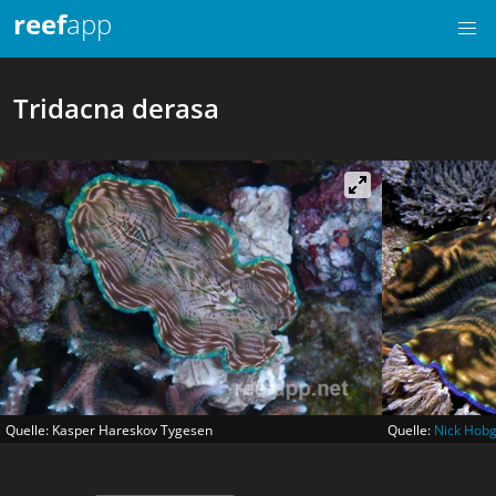
reef
app
Tridacna derasa
Quelle: Kasper Hareskov Tygesen
Quelle:
Nick Hob