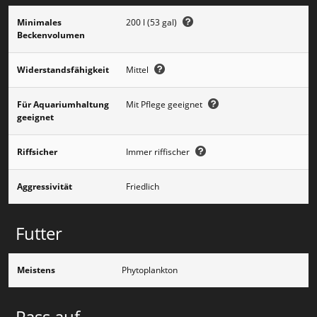
Minimales
200 l (53 gal)
Beckenvolumen
Widerstandsfähigkeit
Mittel
Für Aquariumhaltung
Mit Pflege geeignet
geeignet
Riffsicher
Immer riffischer
Aggressivität
Friedlich
Futter
Meistens
Phytoplankton
Pass auf