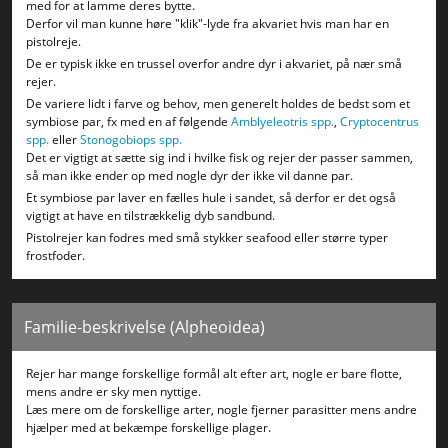
med for at lamme deres bytte.
Derfor vil man kunne høre "klik"-lyde fra akvariet hvis man har en
pistolreje.
De er typisk ikke en trussel overfor andre dyr i akvariet, på nær små
rejer.
De variere lidt i farve og behov, men generelt holdes de bedst som et
symbiose par, fx med en af følgende
Amblyeleotris spp.
,
Cryptocentrus
spp.
eller
Stonogobiops spp.
Det er vigtigt at sætte sig ind i hvilke fisk og rejer der passer sammen,
så man ikke ender op med nogle dyr der ikke vil danne par.
Et symbiose par laver en fælles hule i sandet, så derfor er det også
vigtigt at have en tilstrækkelig dyb sandbund.
Pistolrejer kan fodres med små stykker seafood eller større typer
frostfoder.
Familie-beskrivelse (Alpheoidea)
Rejer har mange forskellige formål alt efter art, nogle er bare flotte,
mens andre er sky men nyttige.
Læs mere om de forskellige arter, nogle fjerner parasitter mens andre
hjælper med at bekæmpe forskellige plager.