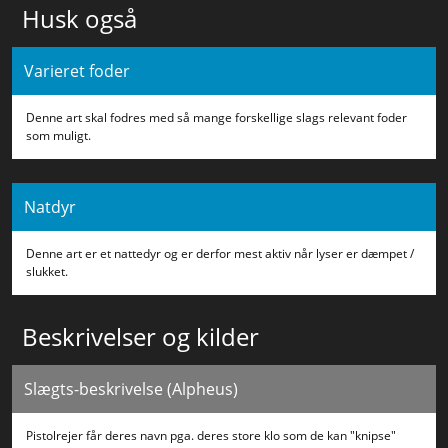
Husk også
Varieret foder
Denne art skal fodres med så mange forskellige slags relevant foder
som muligt.
Natdyr
Denne art er et nattedyr og er derfor mest aktiv når lyser er dæmpet /
slukket.
Beskrivelser og kilder
Slægts-beskrivelse (Alpheus)
Pistolrejer får deres navn pga. deres store klo som de kan "knipse"