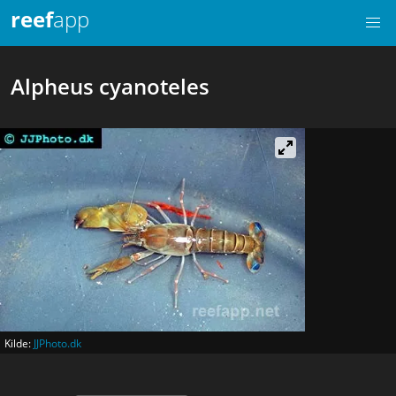
reef
app
Alpheus cyanoteles
Kilde:
JJPhoto.dk