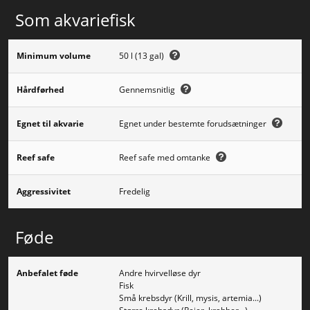
Som akvariefisk
Minimum volume
50 l (13 gal)
Hårdførhed
Gennemsnitlig
Egnet til akvarie
Egnet under bestemte forudsætninger
Reef safe
Reef safe med omtanke
Aggressivitet
Fredelig
Føde
Anbefalet føde
Andre hvirvelløse dyr
Fisk
Små krebsdyr (Krill, mysis, artemia...)