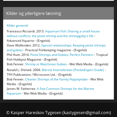
Kilder og yderligere læsning
Kilder generelt
Francesco Ricciardi. 2013.
Aquarium Fish: Sharing a small house
without conflicts: the pistol shrimp and the shrimpgoby's life
-
Advanced Aquarist - (Engelsk)
Dave Wolfenden. 2012.
Special relationships: Keeping pistol shrimps
and gobies
- Practical Fishkeeping magazine - (Engelsk)
Phil Hunt. 2014.
Pistol Shrimps and Gobies: Perfect Partners
- Tropical
Fish Hobbyist Magazine - (Engelsk)
Bob Fenner.
Shrimp or Watchman Gobies
- Wet Web Media - (Engelsk)
Ronald L. Shimek. 2004.
Marine Invertebrates (PocketExpert Guide)
-
TFH Publications / Microcosm Ltd. - (Engelsk)
Bob Fenner.
Cleaner Shrimps of the Family Hippolytidae
- Wet Web
Media - (Engelsk)
James W. Fatherree.
A Few Common Shrimps for the Marine
Aquarium
- Wet Web Media - (Engelsk)
© Kasper Hareskov Tygesen (kastygesen@gmail.com)