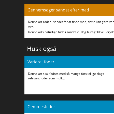
Gennemsøger sandet efter mad
Denne art roder i sandet for at finde mad, dette kan gøre va
osv.
Denne arts naturlige føde i sandet vil dog hurtigt blive udrydd
Husk også
Varieret foder
Denne art skal fodres med så mange forskellige slags
relevant foder som muligt.
Gemmesteder