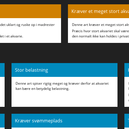
Kræver et meget stort akv
ndet uklart og ruske op i madrester
Denne art kræver et meget stort ak
Præcis hvor stort akvariet skal være
et i et akvarie.
den normalt ikke kan holdes i privat
Stor belastning
Denne art spiser rigtig meget og kræver derfor at akvariet
kan bære en betydelig belastning.
Kræver svømmeplads