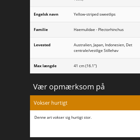
Engelsk navn
Yellow-striped sweetlips
Familie
Haemulidae - Plectorhinchus
Levested
Australien, Japan, Indonesien, Det
centrale/vestlige Stillehav
Max længde
41 cm (16.1")
Vær opmærksom på
Vokser hurtigt
Denne art vokser sig hurtigt stor.