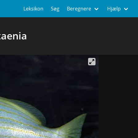
Leksikon
Søg
Beregnere
Hjælp
taenia