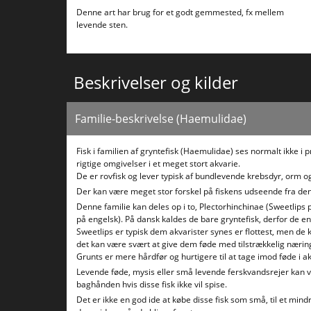
Denne art har brug for et godt gemmested, fx mellem
levende sten.
Beskrivelser og kilder
Familie-beskrivelse (Haemulidae)
Fisk i familien af gryntefisk (Haemulidae) ses normalt ikke i 
rigtige omgivelser i et meget stort akvarie.
De er rovfisk og lever typisk af bundlevende krebsdyr, orm og
Der kan være meget stor forskel på fiskens udseende fra den 
Denne familie kan deles op i to, Plectorhinchinae (Sweetlip
på engelsk). På dansk kaldes de bare gryntefisk, derfor de e
Sweetlips er typisk dem akvarister synes er flottest, men de k
det kan være svært at give dem føde med tilstrækkelig nærin
Grunts er mere hårdfør og hurtigere til at tage imod føde i ak
Levende føde, mysis eller små levende ferskvandsrejer kan v
baghånden hvis disse fisk ikke vil spise.
Det er ikke en god ide at købe disse fisk som små, til et min