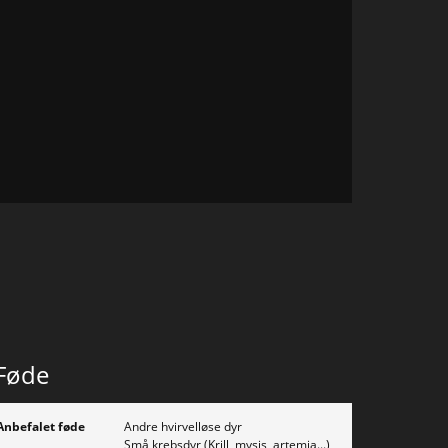
Føde
Anbefalet føde
Andre hvirvelløse dyr
Små krebsdyr (Krill, mysis, artemia...)