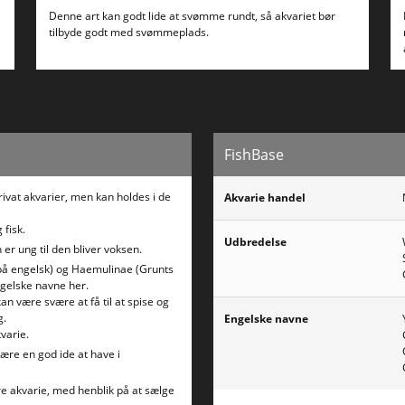
Denne art kan godt lide at svømme rundt, så akvariet bør
tilbyde godt med svømmeplads.
FishBase
privat akvarier, men kan holdes i de
Akvarie handel
 fisk.
Udbredelse
er ung til den bliver voksen.
s på engelsk) og Haemulinae (Grunts
ngelske navne her.
an være svære at få til at spise og
g.
Engelske navne
varie.
ære en god ide at have i
dre akvarie, med henblik på at sælge