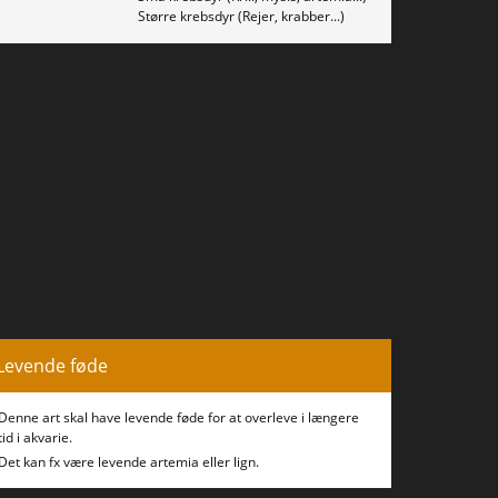
Større krebsdyr (Rejer, krabber...)
Levende føde
Denne art skal have levende føde for at overleve i længere
tid i akvarie.
Det kan fx være levende artemia eller lign.