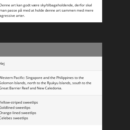
Denne art kan godt være sky/tilbageholdende, derfor skal
man passe på med at holde denne art sammen med mere
agressive arter.
Nej
Western Pacific: Singapore and the Philippines to the
Solomon Islands, north to the Ryukyu Islands, south to the
Great Barrier Reef and New Caledonia.
Yellow-striped sweetlips
Goldlined sweetlips
Orange-lined sweetlips
Celebes sweetlips