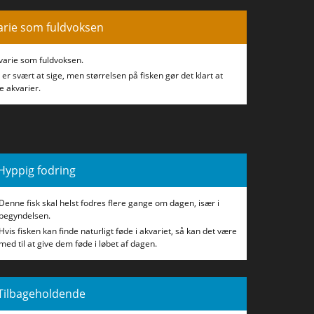
arie som fuldvoksen
varie som fuldvoksen.
 er svært at sige, men størrelsen på fisken gør det klart at
e akvarier.
Hyppig fodring
Denne fisk skal helst fodres flere gange om dagen, især i
begyndelsen.
Hvis fisken kan finde naturligt føde i akvariet, så kan det være
med til at give dem føde i løbet af dagen.
Tilbageholdende