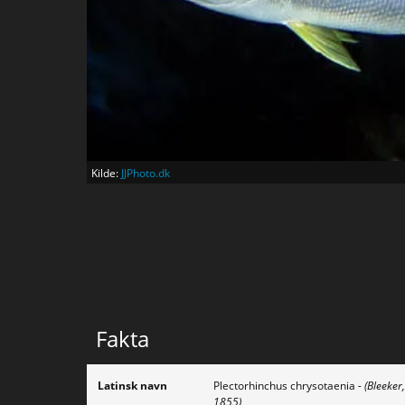
Kilde:
JJPhoto.dk
Fakta
Latinsk navn
Plectorhinchus chrysotaenia
- (Bleeker,
1855)