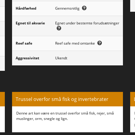
Hårdførhed
Gennemsnitlig
Egnet til akvarie
Egnet under bestemte forudsætninger
Reef safe
Reef safe med omtanke
Aggressivitet
Ukendt
Trussel overfor små fisk og invertebrater
Denne art kan være en trussel overfor små fisk, rejer, små
muslinger, orm, snegle og lign.