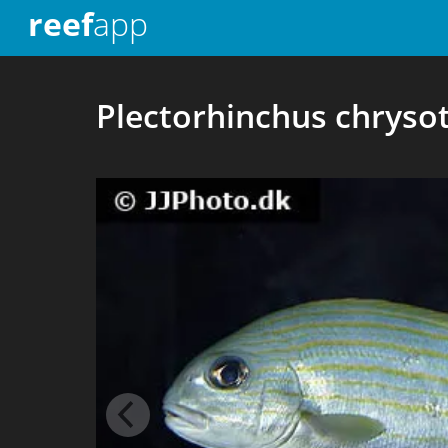
reef
app
Plectorhinchus chryso