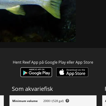
Hent Reef App på Google Play eller App Store
Som akvariefisk
Minimum volume
2000 l (528 gal)