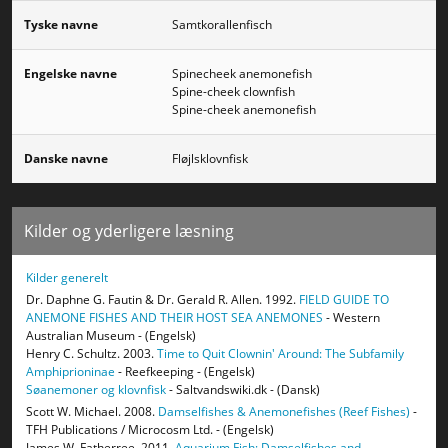
Tyske navne
Samtkorallenfisch
Engelske navne
Spinecheek anemonefish
Spine-cheek clownfish
Spine-cheek anemonefish
Danske navne
Fløjlsklovnfisk
Kilder og yderligere læsning
Kilder generelt
Dr. Daphne G. Fautin & Dr. Gerald R. Allen. 1992.
FIELD GUIDE TO
ANEMONE FISHES AND THEIR HOST SEA ANEMONES
- Western
Australian Museum - (Engelsk)
Henry C. Schultz. 2003.
Time to Quit Clownin' Around: The Subfamily
Amphiprioninae
- Reefkeeping - (Engelsk)
Søanemoner og klovnfisk
- Saltvandswiki.dk - (Dansk)
Scott W. Michael. 2008.
Damselfishes & Anemonefishes (Reef Fishes)
-
TFH Publications / Microcosm Ltd. - (Engelsk)
James W. Fatherree. 2011.
Aquarium Fish: Damselfishes and