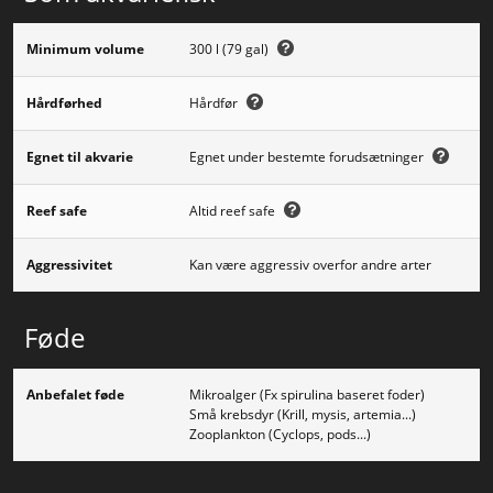
Minimum volume
300 l (79 gal)
Hårdførhed
Hårdfør
Egnet til akvarie
Egnet under bestemte forudsætninger
Reef safe
Altid reef safe
Aggressivitet
Kan være aggressiv overfor andre arter
Føde
Anbefalet føde
Mikroalger (Fx spirulina baseret foder)
Små krebsdyr (Krill, mysis, artemia...)
Zooplankton (Cyclops, pods...)