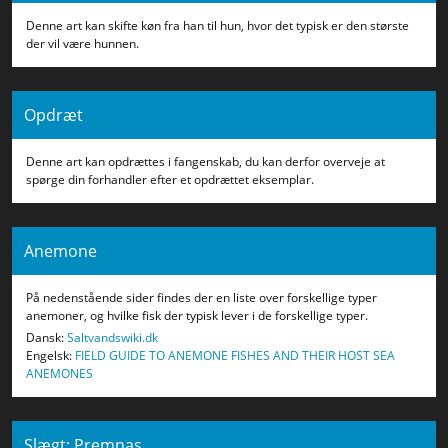
Denne art kan skifte køn fra han til hun, hvor det typisk er den største
der vil være hunnen.
Opdræt
Denne art kan opdrættes i fangenskab, du kan derfor overveje at
spørge din forhandler efter et opdrættet eksemplar.
Anemone
På nedenstående sider findes der en liste over forskellige typer
anemoner, og hvilke fisk der typisk lever i de forskellige typer.
Dansk:
Saltvandswiki.dk
Engelsk:
FIELD GUIDE TO ANEMONE FISHES AND THEIR HOST SEA
ANEMONES
Slægt: Premnas