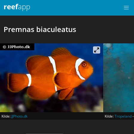
reef
app
Premnas biaculeatus
Kilde:
JJPhoto.dk
Kilde:
Tropeland
-