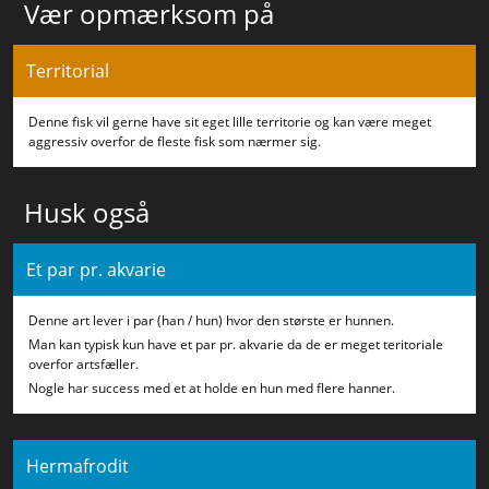
Vær opmærksom på
Territorial
Denne fisk vil gerne have sit eget lille territorie og kan være meget
aggressiv overfor de fleste fisk som nærmer sig.
Husk også
Et par pr. akvarie
Denne art lever i par (han / hun) hvor den største er hunnen.
Man kan typisk kun have et par pr. akvarie da de er meget teritoriale
overfor artsfæller.
Nogle har success med et at holde en hun med flere hanner.
Hermafrodit