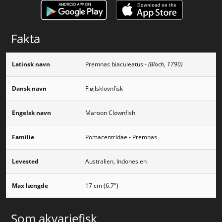
Fakta
Latinsk navn
Premnas biaculeatus
- (Bloch, 1790)
Dansk navn
Fløjlsklovnfisk
Engelsk navn
Maroon Clownfish
Familie
Pomacentridae - Premnas
Levested
Australien, Indonesien
Max længde
17 cm (6.7")
Som akvariefisk