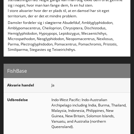
sig i noget, hvor man kan fange dem, fx en hul sten.
I store akvarier hvor der er plads til, at en damsel har sit eget
territorium, der er det et mindre problem.
Damsler fordeler sig i slægterne Abudefduf, Amblyglyphidodon,
Amblypomacentrus, Cheiloprion, Chrysiptera, Dischistodus,
Hemiglyphidodon, Hypsypops, Lepidozygus, Mecaenichthys,
Microspathodon, Neoglyphidodon, Neopomacentrus, Nexilosus,
Parma, Plectroglyphidodon, Pomacentrus, Pomachromis, Pristotis,
Similiparma, Stegastes og Teixeirichthys.
FishBase
Akvarie handel
Ja
Udbredelse
Indo-West Pacific: Indo-Australian
Archipelago including India, Burma, Thailand,
Malaysia, Indonesia, Philippines, New
Guinea, New Britain, Solomon Islands,
Vanuatu, and Australia (northern
Queensland).