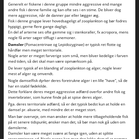
Generelt er fiskene i denne gruppe mindre aggressive end mange
andre fisk i denne familie og kan ofte ses i en stime. De bliver dog
mere aggressive, når de danner par eller lægger æg.
Fisk i denne gruppe lever hovedsageligt af zooplankton og bør fodres
hyppigt, gerne flere gange dagligt.
En del af arterne ses ofte gemme sig i stenkoraller, fx acropora, mens
nogle få arter søger tilflugt i anemoner.
Damsler
(Pomacentrinae og Lepidozyginae) er typisk ret flotte og
hårdfør men meget territoriale.
Nogle arter er meget farverige som små, men bliver kedelige i farven
med tiden, så det skal man være opmærksom på.
De lever typisk af en blanding af zooplankton og alger, nogle lever
mest af alger og omvendt.
Nogle damselfisk dyrker deres foretrukne alger i en lille "have", så de
har en stabil fødekilde.
Dette forklare deres meget aggressive adfærd overfor andre fisk og
invertebrater, som kunne finde på at spise deres alger.
Pga. deres territoriale adfærd, så er det typisk bedst kun at holde en
damsel pr. akvarie, med mindre det er meget stort.
Man bør overveje, om man ønsker at holde mere tilbageholdende fisk
på et senere tidspunkt, ønsker man det, så bør man nok gå uden om
damslerne.
Damsler kan være meget svære at fange igen, uden at splitte
stensætningen ad. Nogle gange kan man dog lokke dem til at gemme