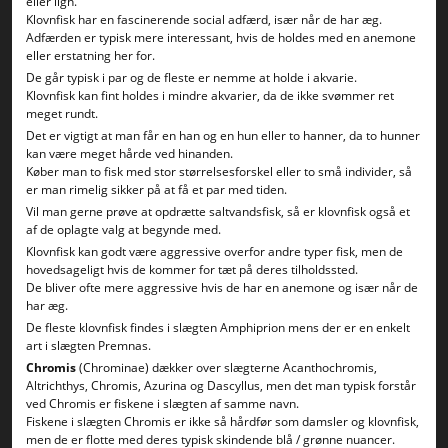
eller lign.
Klovnfisk har en fascinerende social adfærd, især når de har æg.
Adfærden er typisk mere interessant, hvis de holdes med en anemone
eller erstatning her for.
De går typisk i par og de fleste er nemme at holde i akvarie.
Klovnfisk kan fint holdes i mindre akvarier, da de ikke svømmer ret
meget rundt.
Det er vigtigt at man får en han og en hun eller to hanner, da to hunner
kan være meget hårde ved hinanden.
Køber man to fisk med stor størrelsesforskel eller to små individer, så
er man rimelig sikker på at få et par med tiden.
Vil man gerne prøve at opdrætte saltvandsfisk, så er klovnfisk også et
af de oplagte valg at begynde med.
Klovnfisk kan godt være aggressive overfor andre typer fisk, men de
hovedsageligt hvis de kommer for tæt på deres tilholdssted.
De bliver ofte mere aggressive hvis de har en anemone og især når de
har æg.
De fleste klovnfisk findes i slægten Amphiprion mens der er en enkelt
art i slægten Premnas.
Chromis
(Chrominae) dækker over slægterne Acanthochromis,
Altrichthys, Chromis, Azurina og Dascyllus, men det man typisk forstår
ved Chromis er fiskene i slægten af samme navn.
Fiskene i slægten Chromis er ikke så hårdfør som damsler og klovnfisk,
men de er flotte med deres typisk skindende blå / grønne nuancer.