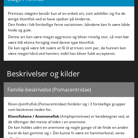
Premnas slægten består kun af en enkelt art, som adskiller sig fra de
øvrige klovnfisk ved at have spidser på kinderne.
Den findes i lidt forskellige farve variationer, båndene kan fx være både
hvide og gule.
Denne art kan være meget aggressiv og bliver rimelig stor, så man bør
være lidt ekstra forsigtig med denne type klovnfisk.
De kan også være lidt svære at få til at trives som par, da hunnen kan
være meget hård ved hannen, indtil han bliver fuldt accepteret.
Beskrivelser og kilder
Familie-beskrivelse (Pomacentridae)
Klovn-/jomfrufisk (Pomacentridae) fordeler sig i 3 forskellige grupper
som beskrevet neden for.
Klovnfiskene / Anemonefisk
(Amphiprioninae) er kendetegnet ved, at
de tilbringer det meste af tiden i en anemone.
De kan holdes uden en anemone og nogle gange vil de finde en anden
koral de kan gemme sig i. Det kunne fx være en hammerkoral, xenia