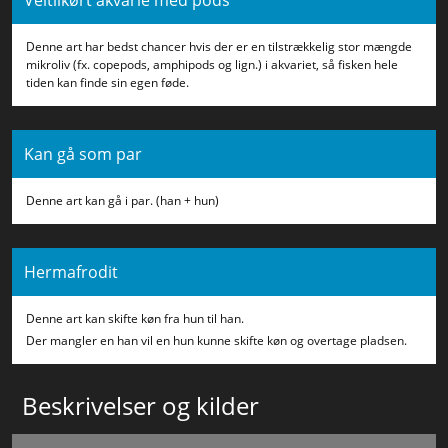
Veltilkørt akvarie med pods
Denne art har bedst chancer hvis der er en tilstrækkelig stor mængde
mikroliv (fx. copepods, amphipods og lign.) i akvariet, så fisken hele
tiden kan finde sin egen føde.
Kan gå som par
Denne art kan gå i par. (han + hun)
Hermafrodit
Denne art kan skifte køn fra hun til han.
Der mangler en han vil en hun kunne skifte køn og overtage pladsen.
Beskrivelser og kilder