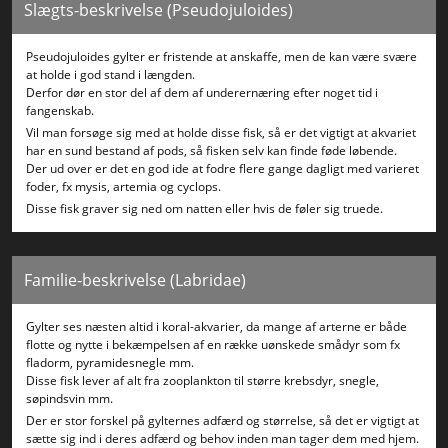
Slægts-beskrivelse (Pseudojuloides)
Pseudojuloides gylter er fristende at anskaffe, men de kan være svære
at holde i god stand i længden.
Derfor dør en stor del af dem af underernæring efter noget tid i
fangenskab.
Vil man forsøge sig med at holde disse fisk, så er det vigtigt at akvariet
har en sund bestand af pods, så fisken selv kan finde føde løbende.
Der ud over er det en god ide at fodre flere gange dagligt med varieret
foder, fx mysis, artemia og cyclops.
Disse fisk graver sig ned om natten eller hvis de føler sig truede.
Familie-beskrivelse (Labridae)
Gylter ses næsten altid i koral-akvarier, da mange af arterne er både
flotte og nytte i bekæmpelsen af en række uønskede smådyr som fx
fladorm, pyramidesnegle mm.
Disse fisk lever af alt fra zooplankton til større krebsdyr, snegle,
søpindsvin mm.
Der er stor forskel på gylternes adfærd og størrelse, så det er vigtigt at
sætte sig ind i deres adfærd og behov inden man tager dem med hjem.