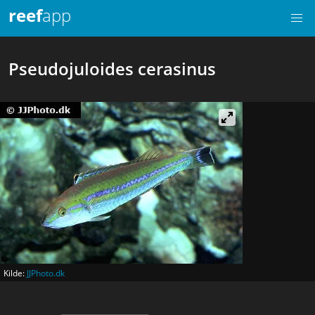
reef
app
Pseudojuloides cerasinus
Kilde:
JJPhoto.dk