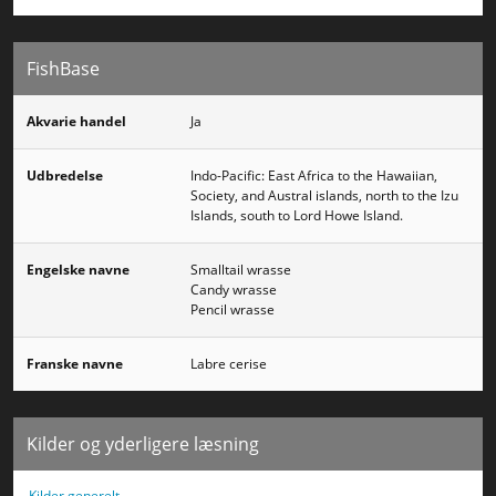
FishBase
Akvarie handel
Ja
Udbredelse
Indo-Pacific: East Africa to the Hawaiian,
Society, and Austral islands, north to the Izu
Islands, south to Lord Howe Island.
Engelske navne
Smalltail wrasse
Candy wrasse
Pencil wrasse
Franske navne
Labre cerise
Kilder og yderligere læsning
Kilder generelt