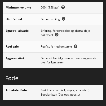
Minimum volume
600 l (158 gal)
Hårdførhed
Gennemsnitlig
Egnet til akvarie
Erfaring, forberedelse og ekstra pleje
påkrævet
Reef safe
Reef safe med omtanke
Aggressivitet
Generelt fredelig men kan være aggressiv
overfor lign. arter
Føde
Anbefalet føde
Små krebsdyr (Krill, mysis, artemia...)
Zooplankton (Cyclops, pods...)